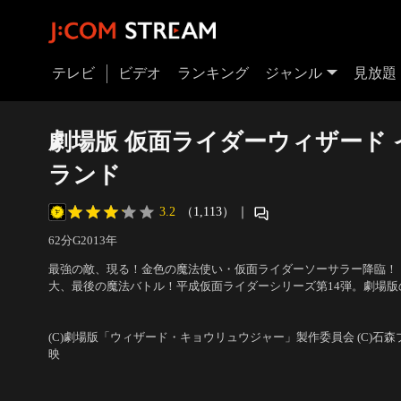
テレビ
ビデオ
ランキング
ジャンル
見放題
劇場版 仮面ライダーウィザード 
ランド
3.2
（1,113）
｜
62分
G
2013
年
最強の敵、現る！金色の魔法使い・仮面ライダーソーサラー降臨！
大、最後の魔法バトル！平成仮面ライダーシリーズ第14弾。劇場
ジーマインドに満ちた魔法の国。そして戦う敵は、最強を誇る金色
出演：白石隼也、奥仲麻琴、戸塚純貴、高山侑子、中山絵梨奈、陣
ーサラー現る！ウィザードが興奮と感動の魔法をプレゼント！
澤祥次郎
(C)劇場版「ウィザード・キョウリュウジャー」製作委員会 (C)石
映