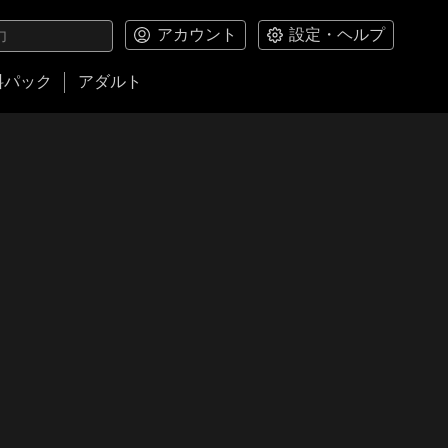
アカウント
設定・ヘルプ
料パック
アダルト