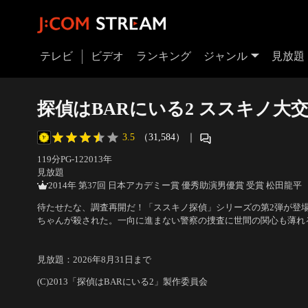
テレビ
ビデオ
ランキング
ジャンル
見放題
探偵はBARにいる2 ススキノ大
3.5
（31,584）
｜
119分
PG-12
2013
年
見放題
2014年 第37回 日本アカデミー賞 優秀助演男優賞 受賞 松田龍平
待たせたな、調査再開だ！「ススキノ探偵」シリーズの第2弾が登
ちゃんが殺された。一向に進まない警察の捜査に世間の関心も薄れ
調査へと繰り出すが、仲間たちの対応はなぜかぎこちない。それも
出演：大泉洋、松田龍平、尾野真千子、ゴリ、渡部篤郎、田口トモ
スマ政治家・橡脇孝一郎と、政界＆裏社会の思惑が渦巻いていた…
督：橋本一
見放題
：
2026年8月31日
まで
(C)2013「探偵はBARにいる2」製作委員会