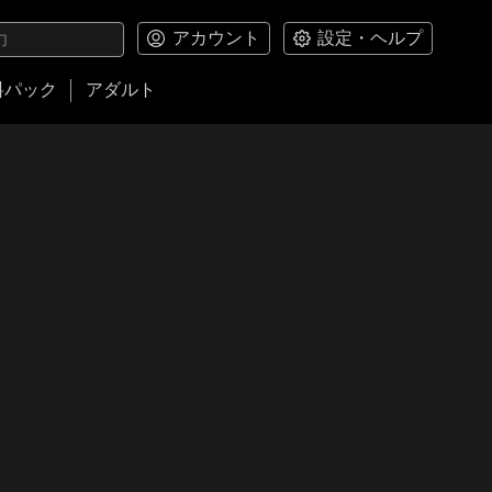
アカウント
設定・ヘルプ
料パック
アダルト