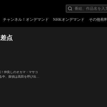
チャンネル！オンデマンド
NHKオンデマンド
その他有
交差点
場！仲良しのオカマ・マサコ
る中、探偵は高田を呼び出し
そのはず、事件の背後にカリ
ロヲ、波岡一喜、マギー
／
監
。