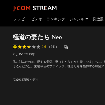
テレビ
ビデオ
ランキング
ジャンル
見放題
極道の妻たち Neo
2.6
（241）
｜
91分
R-15
2013
年
肌に刻んだのは、愛する覚悟。妻（おんな）から妻（つま）へ…。
げ込んだのは、鬼場琴音のブティック。極道たちを指揮する加藤ア
長・加藤修の妻であった。また、女子高生を庇う琴音も西京連合鬼
出演：黒谷友香、原田夏希、長嶋一茂、今井雅之、小池里奈
／
監督
た。遂に、極道の妻という道を選んだ二人の女の宿命が交わる！
(C)2013東映ビデオ