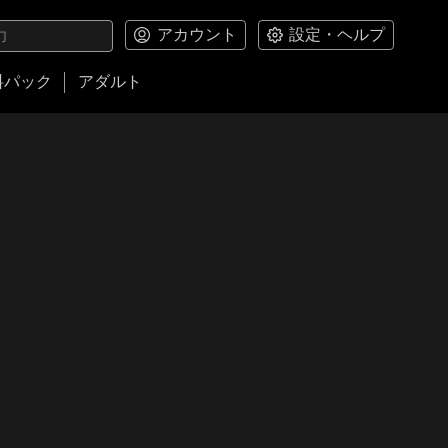
アカウント
設定・ヘルプ
料パック
アダルト