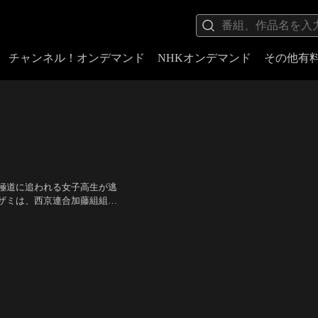
チャンネル！オンデマンド
NHKオンデマンド
その他有
極道に追われる女子高生が逃
ザミは、西京連合加藤組組
場組組長・鬼場満の妻であっ
：香月秀之