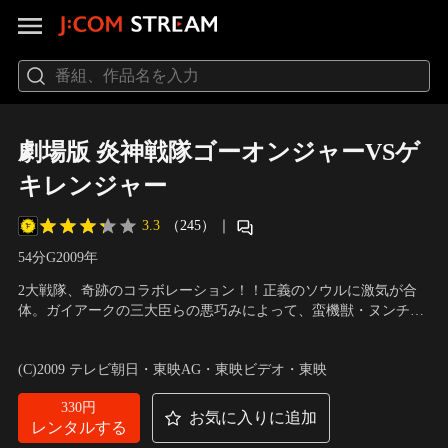
劇場版 炎神戦隊ゴーオンジャーVSゲ
キレンジャー
3.3
（245）
｜
54分
G
2009
年
2大戦隊、奇跡のコラボレーション！！正義のソウルに激気が合
体。ガイアークの三大臣らの悪巧みによって、蛮機獣・ヌンチャ
クバンキが暗躍する中、ゲキレンジャーは、噂のゴーオンジャー
出演：古原靖久、片岡信和、逢沢りな、碓井将大、海老澤健次、
に遭遇する。共にガイアークに立ち向かうも、敵の策略に嵌り、
徳山秀典、杉本有美、鈴木裕樹、福井未菜 ほか
／
監督：諸田敏
(C)2009 テレビ朝日・東映AG・東映ビデオ・東映
ジャンは慟哭丸を奪われ、さらにはゴーオンジャーの炎神ソウル
までも奪われてしまう…。
330円
お気に入りに追加
レンタルする