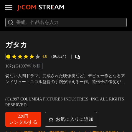
ガタカ
4.0
（96,824）
｜
107分
G
1997
年
吹替
切ない人間ドラマ、完成された映像美など、デビュー作となるア
ンドリュー・ニコル監督の手腕が冴える一作。遺伝子の優劣が全
てを左右する近未来社会を舞台にしたSFサスペンス。“不適正
出演：イーサン・ホーク、ユマ・サーマン
／
監督：アンドリュ
者”とされた青年は宇宙飛行士の夢を叶えるために、“適正者”と取
ー・ニコル
(C)1997 COLUMBIA PICTURES INDUSTRIES, INC. ALL RIGHTS
引をし彼に成り代わって宇宙局ガタカに入るが…。
RESERVED.
220円
お気に入りに追加
レンタルする