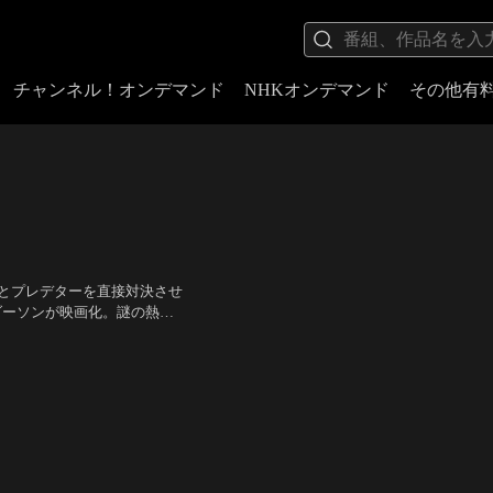
チャンネル！オンデマンド
NHKオンデマンド
その他有
ンとプレデターを直接対決させ
ダーソンが映画化。謎の熱源
デターが成人の儀式のために
・S・アンダーソン