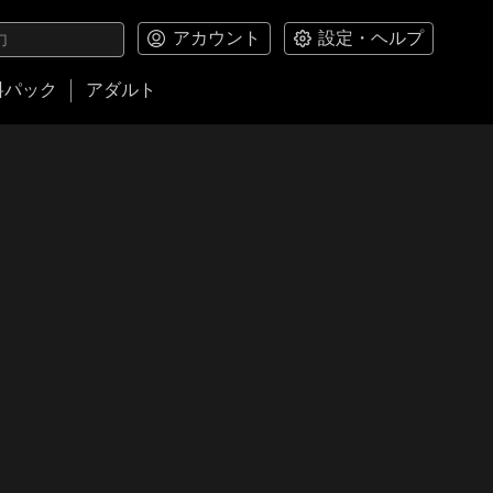
アカウント
設定・ヘルプ
料パック
アダルト