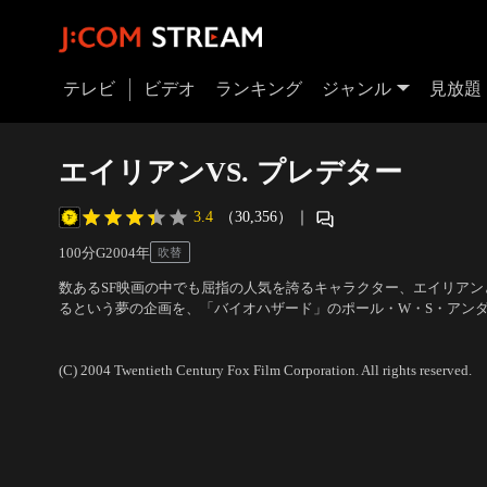
テレビ
ビデオ
ランキング
ジャンル
見放題
エイリアンVS. プレデター
3.4
（30,356）
｜
100分
G
2004
年
吹替
数あるSF映画の中でも屈指の人気を誇るキャラクター、エイリア
るという夢の企画を、「バイオハザード」のポール・W・S・アン
を調査するために、南極大陸へ向かった調査団。だがそこは、プレ
出演：サナ・レイサン、ランス・ヘンリクセン
／
監督：ポール・W
エイリアンと戦う場所だった！
(C) 2004 Twentieth Century Fox Film Corporation. All rights reserved.