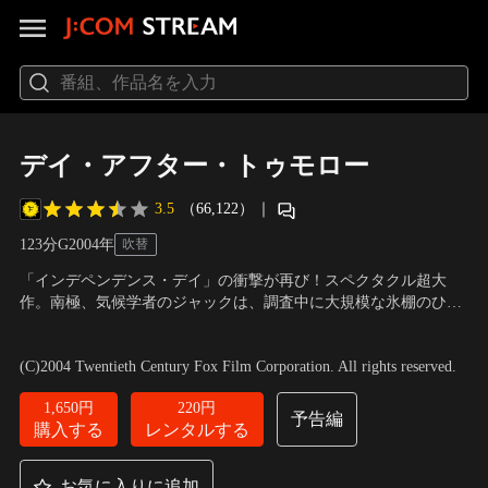
デイ・アフター・トゥモロー
3.5
（66,122）
｜
123分
G
2004
年
吹替
「インデペンデンス・デイ」の衝撃が再び！スペクタクル超大
作。南極、気候学者のジャックは、調査中に大規模な氷棚のひび
割れに遭遇する。それは、二酸化炭素の大量排出に伴う地球温暖
出演：デニス・クエイド、ジェイク・ギレンホール、イアン・ホ
化により、海水の温度が上昇している証拠だった。異常を察知し
ルム、エミー・ロッサム
／
監督・脚本・原案・製作：ローラン
(C)2004 Twentieth Century Fox Film Corporation. All rights reserved.
たジャックは副大統領に大規模な避難を進言するが…。
ド・エメリッヒ
1,650円
220円
予告編
購入する
レンタルする
お気に入りに追加