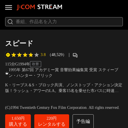
スピード
3.8
（48,529）
｜
115分
G
1994
年
吹替
1995年 第67回 アカデミー賞 音響効果編集賞 受賞 スティーブ
ン・ハンター・フリック
K・リーブス＆S・ブロック共演、ノンストップ・アクション決定
版！ラッシュ・アワーのLA。乗客15名を乗せた市バスに時速
80km以下に減速すると爆発する時限爆弾が仕掛けられた！ロス警
出演：キアヌ・リーブス、デニス・ホッパー、サンドラ・ブロッ
察のSWAT隊員ジャックが人質救出のために立ちあがる！
ク
／
監督：ヤン・デ・ボン
(C)1994 Twentieth Century Fox Film Corporation. All rights reserved.
1,650円
220円
予告編
購入する
レンタルする