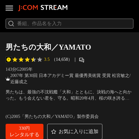
男たちの大和／YAMATO
3.5
（14,658）
｜
143分
G
2005
年
2007年 第30回 日本アカデミー賞 最優秀美術賞 受賞 松宮敏之/
近藤成之
男たちは、最強の不沈戦艦「大和」とともに、決戦の海へと向か
った。もう会えない君を、守る。昭和20年4月、桜の咲き誇る故
郷を後に、永遠の海へと旅立っていった巨大戦艦大和。艦には
出演：反町隆史、中村獅童、仲代達矢、松山ケンイチ、鈴木京香
3,000人を超える乗組員が搭乗していた。彼らはただ、愛する人
／
監督：佐藤純彌
(C)2005「男たちの大和／YAMATO」製作委員会
を、家族を、友を、祖国を守りたかった…。戦後60年企画の超大
作。
330円
お気に入りに追加
レンタルする