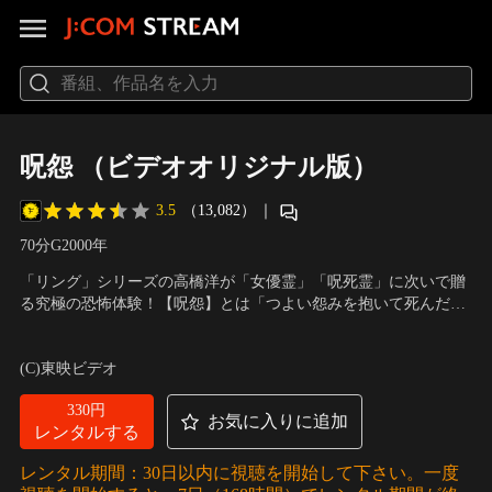
呪怨 （ビデオオリジナル版）
3.5
（13,082）
｜
70分
G
2000
年
「リング」シリーズの高橋洋が「女優霊」「呪死霊」に次いで贈
る究極の恐怖体験！【呪怨】とは「つよい怨みを抱いて死んだモ
ノの呪い。それは、死んだモノが生前に接していた場所に蓄積さ
出演：三輪明日美、三輪ひとみ、栗山千明、柳ユーレイ、洞口依
れ“業”となり、その呪いに触れたモノは命を失い、新たなる呪い
子
／
脚本・監督：清水崇
(C)東映ビデオ
が生まれる。」……呪われた家から溢れ出す、九の連続した
死…。
330円
お気に入りに追加
レンタルする
レンタル期間：30日以内に視聴を開始して下さい。一度