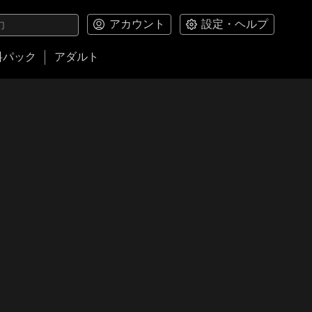
アカウント
設定・ヘルプ
料パック
アダルト