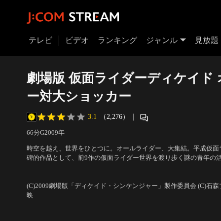
テレビ
ビデオ
ランキング
ジャンル
見放題
劇場版 仮面ライダーディケイド
ー対大ショッカー
3.1
（2,276）
｜
66分
G
2009
年
時空を越え、世界をひとつに。オールライダー、大集結。平成仮面
碑的作品として、前9作の仮面ライダー世界を渡り歩く謎の青年の
物語が展開する中、今回の劇場版として、さらなるサプライズとし
出演：井上正大、森カンナ、戸谷公人、村井良大、大杉漣
／
監督：
も大集結し、大スケールのバトルが展開される。
(C)2009劇場版「ディケイド・シンケンジャー」製作委員会 (C)石
映