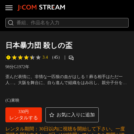
日本暴力団 殺しの盃
3.4
（45）
｜
98分
G
1972
年
歪んだ表情に、非情な一匹狼の血がはしる！葬る相手はただ一
人…。大阪を舞台に、自ら進んで組織をはみ出し、親分子分を持
つことを嫌い、一匹狼の殺し屋として生きてきた一色宏治。そん
出演：鶴田浩二、工藤明子、岡田千代、丹波哲郎、山本麟一
／
監
な中、唯一心の底から信じ合える友である桜井の窮地を救うため
督：降旗康男
(C)東映
に、自ら命を賭けてまでも、強大な組織暴力にたった一人立ち向
かうのであった。
330円
お気に入りに追加
レンタルする
レンタル期間：30日以内に視聴を開始して下さい。一度