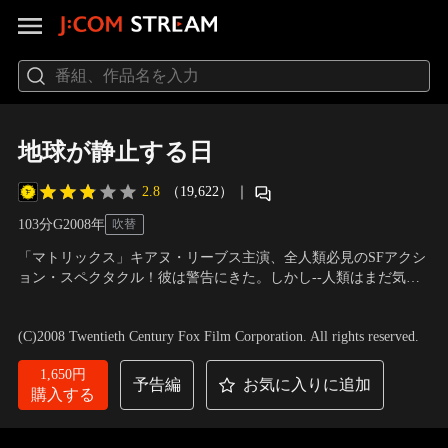
地球が静止する日
2.8
（19,622）
｜
103分
G
2008
年
吹替
「マトリックス」キアヌ・リーブス主演、全人類必見のSFアクシ
ョン・スペクタクル！彼は警告にきた。しかし--人類はまだ気づ
いていない。突如、地球に降り立った、宇宙からの使者クラト
出演：キアヌ・リーブス、ジェニファー・コネリー、ジェイデ
ゥ。彼の正体は？その目的は？「人類滅亡すれば、地球が生き残
ン・スミス
／
監督：スコット・デリクソン
(C)2008 Twentieth Century Fox Film Corporation. All rights reserved.
れる」クラトゥの宣告が意味するものとは--？
1,650円
予告編
お気に入りに追加
購入する