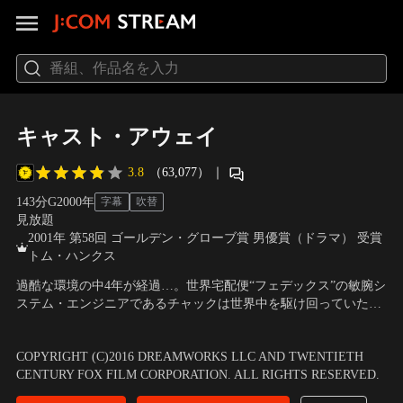
キャスト・アウェイ
3.8
（63,077）
｜
143分
G
2000
年
字幕
吹替
見放題
2001年 第58回 ゴールデン・グローブ賞 男優賞（ドラマ） 受賞
トム・ハンクス
過酷な環境の中4年が経過…。世界宅配便“フェデックス”の敏腕シ
ステム・エンジニアであるチャックは世界中を駆け回っていた。
ある日、彼の乗った飛行機が事故を起こし無人島に漂流してしま
出演：トム・ハンクス、ヘレン・ハント、ニック・サーシー
／
監
う。ついに彼は無人島を脱出し、文明社会の現実へ戻る。だが、
督：ロバート・ゼメキス
COPYRIGHT (C)2016 DREAMWORKS LLC AND TWENTIETH
そこで彼を待っていたのは…。
CENTURY FOX FILM CORPORATION. ALL RIGHTS RESERVED.