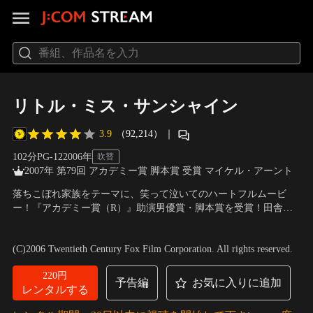
リトル・ミス・サンシャイン
3.9
（92,214）
｜
102分
PG-12
2006
年
吹替
2007年 第79回 アカデミー賞 脚本賞 受賞 マイケル・アーント
落ちこぼれ家族をテーマに、笑って泣いてのハートフルムービ
ー！『アカデミー賞（R）』助演男優賞・脚本賞を受賞！田舎町
アリゾナに住む少女オリーブ。なんともブサイクでおデブちゃん
出演：アビゲイル・ブレスリン、グレッグ・キニア、ポール・ダ
な彼女が、全米美少女コンテストでひょんなことから地区代表に
ノ
／
監督：ジョナサン・デイトン、ヴァレリー・ファリス
(C)2006 Twentieth Century Fox Film Corporation. All rights reserved.
選ばれた。
220円
予告編
お気に入りに追加
レンタルする