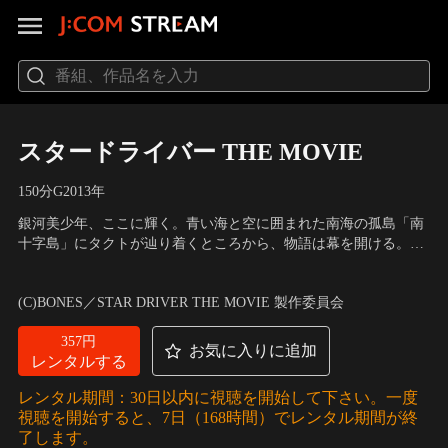
スタードライバー THE MOVIE
150分
G
2013
年
銀河美少年、ここに輝く。青い海と空に囲まれた南海の孤島「南
十字島」にタクトが辿り着くところから、物語は幕を開ける。島
の地下には多数のサイバディが眠り、その力を巡り「綺羅星十字
声の出演：石田彰（ヘッド）、戸松遥（気多の巫女）、小清水亜
団」が暗躍していた。
美（ニチ・ケイト）、千葉千恵巳（シナダ・ベニオ）
(C)BONES／STAR DRIVER THE MOVIE 製作委員会
357円
お気に入りに追加
レンタルする
レンタル期間：30日以内に視聴を開始して下さい。一度
視聴を開始すると、7日（168時間）でレンタル期間が終
了します。