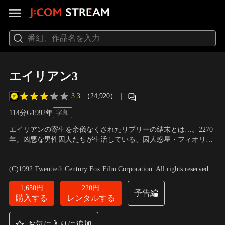
エイリアン3
3.3
（24,920）
｜
114分
G
1992
年
字幕
エイリアンの寄生を余儀なくされたリプリーの結末とは…。2270
年。凶悪な男性囚人たちが生活している、囚人惑星・フィオリー
ナに墜落したリプリーの救命艇。その地においてもエイリアンは
出演：シガーニー・ウィーバー、チャールズ・S・ダットン、チ
執拗にリプリーを追う。何一つ武器のない不利な状況に立たされ
ャールズ・ダンス
／
監督：デイビッド・フィンチャー
(C)1992 Twentieth Century Fox Film Corporation. All rights reserved.
る中、彼女は自らがエイリアンに寄生されている事実を知る！
1,650円
220円
予告編
購入する
レンタルする
お気に入りに追加