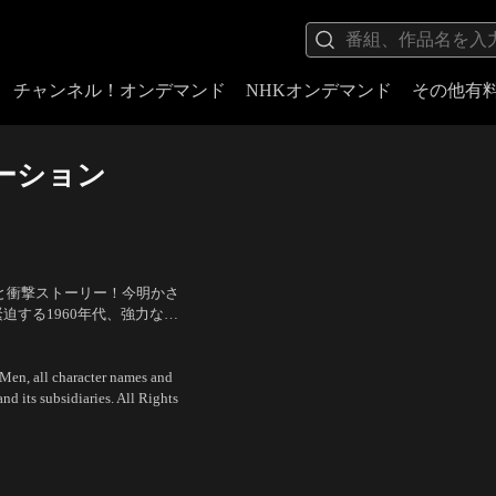
チャンネル！オンデマンド
NHKオンデマンド
その他有
ーション
ンと衝撃ストーリー！今明かさ
迫する1960年代、強力なテ
クとめぐり合う。
ン・ベーコン
／
監督：マシュ
-Men, all character names and
d its subsidiaries. All Rights