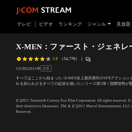
テレビ
ビデオ
ランキング
ジャンル
見放題
X-MEN：ファースト・ジェネレ
3.8
（54,770）
｜
131分
G
2011
年
吹替
すべてはここから始まった--X-MEN史上最高傑作のVFXアクショ
れる知られざるすべての起源を描いたシリーズ第5弾！国際情勢が緊
レパシー能力を持つ青年チャールズが、金属を自在に操れるエリッ
出演：ジェームズ・マカヴォイ、マイケル・ファスベンダー、ケビ
ー・ヴォーン
(C)2011 Twentieth Century Fox Film Corporation. All rights reserved. X
their distinctive likenesses: TM ＆ (C)2011 Marvel Entertainment, LLC an
Reserved.