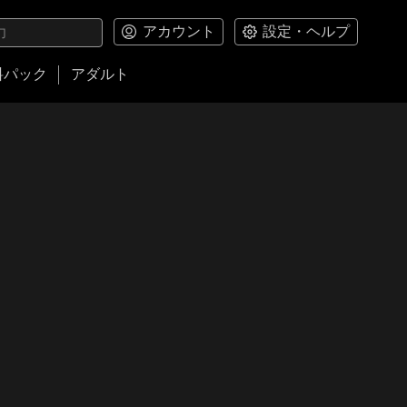
アカウント
設定・ヘルプ
料パック
アダルト