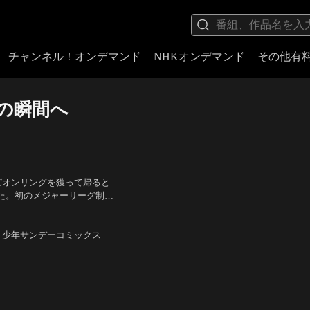
チャンネル！オンデマンド
NHKオンデマンド
その他有
夢の瞬間へ
ピオンリングを獲って帰ると
た。初のメジャーリーグ制覇
也と、吾郎のバッテリーがつ
成一（佐藤寿也）
学館・少年サンデーコミックス