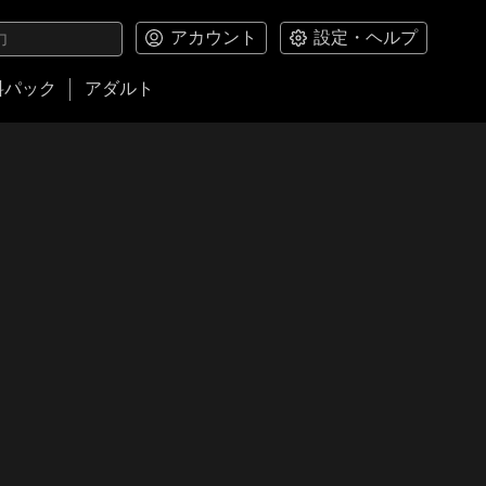
アカウント
設定・ヘルプ
料パック
アダルト