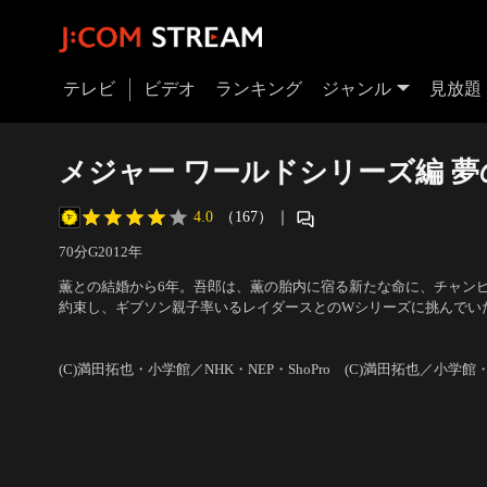
テレビ
ビデオ
ランキング
ジャンル
見放題
メジャー ワールドシリーズ編 
4.0
（167）
｜
70分
G
2012
年
薫との結婚から6年。吾郎は、薫の胎内に宿る新たな命に、チャン
約束し、ギブソン親子率いるレイダースとのWシリーズに挑んでい
に王手をかけた第6戦、怪我をした捕手の代わりに途中出場した寿
声の出演：森久保祥太郎（茂野吾郎）、笹本優子（茂野薫）、森田
いに復活！
(C)満田拓也・小学館／NHK・NEP・ShoPro (C)満田拓也／小