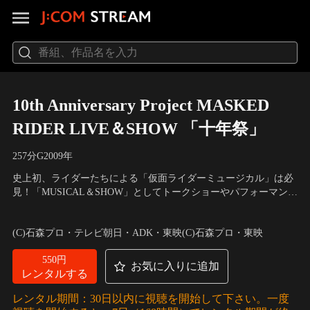
10th Anniversary Project MASKED
RIDER LIVE＆SHOW 「十年祭」
257分
G
2009
年
史上初、ライダーたちによる「仮面ライダーミュージカル」は必
見！「MUSICAL＆SHOW」としてトークショーやパフォーマンス
や映像で、「MUSICAL＆LIVE」として音楽で、この十年を振り
出演：井上正大、村井良大、森カンナ、戸谷公人、関俊彦、遊佐
返る！怒涛の仮面ライダー祭り 2Daysを体感せよ！
浩二、てらそままさき 他
(C)石森プロ・テレビ朝日・ADK・東映(C)石森プロ・東映
550円
お気に入りに追加
レンタルする
レンタル期間：30日以内に視聴を開始して下さい。一度