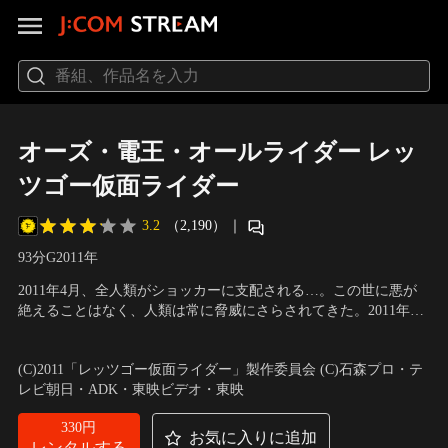
オーズ・電王・オールライダー レッ
ツゴー仮面ライダー
3.2
（2,190）
｜
93分
G
2011
年
2011年4月、全人類がショッカーに支配される…。この世に悪が
絶えることはなく、人類は常に脅威にさらされてきた。2011年4
月、全世界はあのショッカーによって征服されようとしていた。
出演：渡部秀、桜田通、三浦涼介、高田里穂、秋山莉奈、藤岡弘
仮面ライダーは、どこへ消えてしまったのか！？謎が謎を呼ぶ物
／
監督：金田治
(C)2011「レッツゴー仮面ライダー」製作委員会 (C)石森プロ・テ
語は、驚天動地のクライマックスへ。仮面ライダーよ、立ち上が
レビ朝日・ADK・東映ビデオ・東映
れ！！
330円
お気に入りに追加
レンタルする