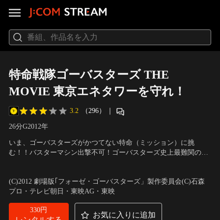
特命戦隊ゴーバスターズ THE
MOVIE 東京エネタワーを守れ！
3.2
（296）
｜
26分
G
2012
年
いま、ゴーバスターズがかつてない特命（ミッション）に挑
む！！バスターマシン出撃不可！ゴーバスターズ史上最難関のミ
ッションへ！！宿敵ヴァグラスが企むエネトロン大量転送計画を
出演：鈴木勝大、馬場良馬、小宮有紗、松本寛也、辻希美
／
監
阻止するため、また都市の生活を、そして人々の平和を守るた
督：柴崎貴行
(C)2012 劇場版｢フォーゼ・ゴーバスターズ」製作委員会(C)石森
め、特命を帯びた若者たちが、東京エネタワーを舞台に、最も危
プロ・テレビ朝日・東映AG・東映
険で、最もハードな作戦に挑む！
330円
お気に入りに追加
レンタルする