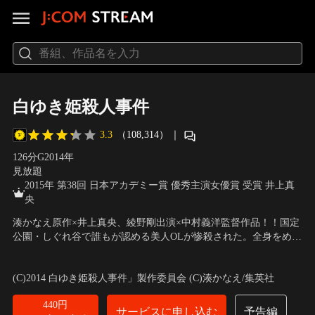
白ゆき姫殺人事件
3.3
（108,314）
｜
126分
G
2014
年
見放題
2015年 第38回 日本アカデミー賞 優秀主演女優賞 受賞 井上真
央
湊かなえ原作×井上真央、綾野剛出演×中村義洋監督作品！！国定
公園・しぐれ谷で誰もが認める美人OLが惨殺された。全身をめっ
た刺しにされ、その後火をつけられた不可解な殺人事件を巡り、
出演：井上真央、綾野剛、蓮佛美沙子、菜々緒、貫地谷しほり、
一人の女に疑惑の目が集まる。彼女の名前は城野美姫。テレビ報
金子ノブアキ
／
原作：湊かなえ／監督：中村義洋
(C)2014 白ゆき姫殺人事件」製作委員会 (C)湊かなえ/集英社
道は過熱し、ネットは炎上。果たして城野美姫は残忍な魔女なの
か？それとも…。
440円
サービスに申し込む
予告編