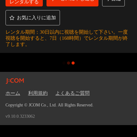
レンタルする
お気に入りに追加
レンタル期間：30日以内に視聴を開始して下さい。一度
視聴を開始すると、7日（168時間）でレンタル期間が終
了します。
ホーム
利用規約
よくあるご質問
Copyright © JCOM Co., Ltd. All Rights Reserved.
v9.10.0.3233062