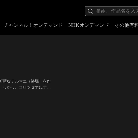
チャンネル！オンデマンド
NHKオンデマンド
その他有
斬新なテルマエ（浴場）を作
。しかし、コロッセオにテル
日本へタイムスリップしてし
村正親
／
監督：武内英樹
まれ…。