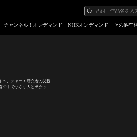
チャンネル！オンデマンド
NHKオンデマンド
その他有
ドベンチャー！研究者の父親
森の中で小さな人と出会った
同じ大きさに！！“生命のつ
ス・ウェッジ
、共に戦う事を決意する…。