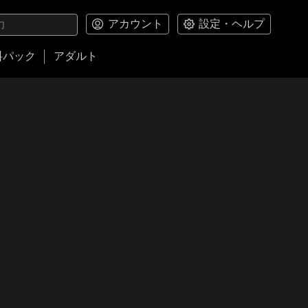
アカウント
設定・ヘルプ
料パック
アダルト