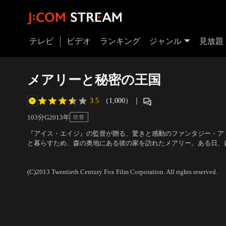
テレビ
ビデオ
ランキング
ジャンル
見放題
メアリーと秘密の王国
3.5
（1,000）
｜
103分
G
2013
年
吹替
『アイス・エイジ』の監督が贈る、驚きと感動のファンタジー・ア
と暮らすため、森の奥地にある彼の家を訪れたメアリー。ある日、
彼女は、「生命のつぼみ」の不思議な力によって草花や昆虫たちと
声の出演：高垣彩陽、小野大輔、小山力也、立木文彦
／
監督：クリ
ぼみ”が悪の勢力ボーガンに渡ると森が滅びると聞いたメアリーは
(C)2013 Twentieth Century Fox Film Corporation. All rights reserved.