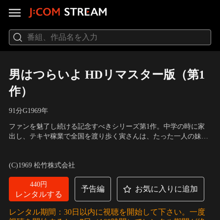
男はつらいよ HDリマスター版（第1
作）
91分
G
1969
年
ファンを魅了し続ける記念すべきシリーズ第1作。中学の時に家
出し、テキヤ稼業で全国を渡り歩く寅さんは、たった一人の妹・
さくらが柴又のおいちゃん夫婦に世話になっていると聞いて懐か
出演：渥美清、倍賞千恵子、前田吟、三崎千恵子、太宰久雄、笠
しの故郷へ。さくらの縁談話にひと肌脱ごうと張り切るが、何も
智衆、佐藤蛾次郎、森川信、光本幸子
／
監督：山田洋次
(C)1969 松竹株式会社
かもぶち壊し。いたたまれなく奈良へ旅に出ると…。
440円
予告編
お気に入りに追加
レンタルする
レンタル期間：30日以内に視聴を開始して下さい。一度