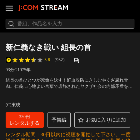
新仁義なき戦い 組長の首
3.6
（932）
｜
93分
G
1975
年
組長の首ひとつが死命を決す！鮮血攻防にきしむやくざ腐れ骨
肉。仁義…心地よい言葉で虚飾されたヤクザ社会の内部矛盾を衝
いて、一粒の落穂を求めた男の定着への執念が拡大する時、力と
出演：菅原文太、山崎努、梶芽衣子、渡瀬恒彦、ひし美ゆり子
／
力の均衡は破れて、憎悪、猜疑、野望をむき出しに、組長の首を
監督：深作欣二
(C)東映
殺るか、失敗して殺られるか、組織に生きる人間関係の醜さをあ
ぶり出す。
330円
予告編
お気に入りに追加
レンタルする
レンタル期間：30日以内に視聴を開始して下さい。一度