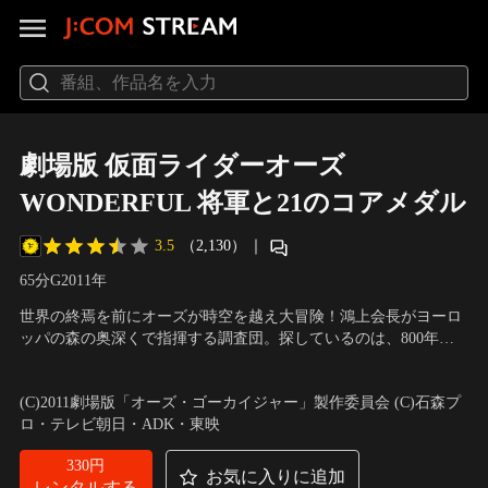
劇場版 仮面ライダーオーズ
WONDERFUL 将軍と21のコアメダル
3.5
（2,130）
｜
65分
G
2011
年
世界の終焉を前にオーズが時空を越え大冒険！鴻上会長がヨーロ
ッパの森の奥深くで指揮する調査団。探しているのは、800年前
にオーメダルを造り出した科学者とその人物が持つという‘失われ
出演：渡部秀、三浦涼介、高田里穂、松平健、岩永洋昭
／
監督：
しメダル’。だが封印を解くことに成功した途端、そのヨーロッパ
柴崎貴行
(C)2011劇場版「オーズ・ゴーカイジャー」製作委員会 (C)石森プ
の森林と新宿一帯がまるでメダルを裏返すかのように入れ替わ
ロ・テレビ朝日・ADK・東映
る。
330円
お気に入りに追加
レンタルする