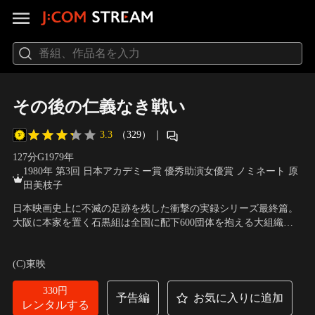
その後の仁義なき戦い
3.3
（329）
｜
127分
G
1979
年
1980年 第3回 日本アカデミー賞 優秀助演女優賞 ノミネート 原
田美枝子
日本映画史上に不滅の足跡を残した衝撃の実録シリーズ最終篇。
大阪に本家を置く石黒組は全国に配下600団体を抱える大組織
で、その代紋を見ただけで他の組のヤクザが震え上がる程の威勢
出演：根津甚八、宇崎竜童、松崎しげる、原田美枝子、松方弘樹
を誇っていた。その石黒組若頭・山崎が交通事故死したことか
／
監督：工藤栄一
(C)東映
ら、親と子が、友人同士が血で血を洗う大抗争が勃発する…。
330円
予告編
お気に入りに追加
レンタルする