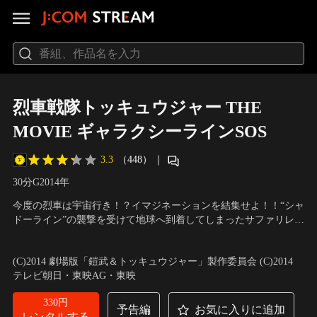
烈車戦隊トッキュウジャー THE
MOVIE ギャラクシーラインSOS
3.3
（448）
｜
30分
G
2014
年
今度の烈車は宇宙行き！？イマジネーションを結集せよ！！“シャ
ドーライン”の襲撃を受けて地球へ到着してしまったサファリレッ
シャーがエネルギー不足で宇宙に帰ることができなくなってしま
出演：志尊淳、平牧仁、梨里杏、横浜流星、森高愛、長濱慎、関
い、ギャラクシーラインが消滅の危機に！果たしてトッキュウジ
根勤、福原遥、ヒャダイン
／
監督：竹本昇
(C)2014 劇場版「鎧武＆トッキュウジャー」製作委員会 (C)2014
ャーは、「ギャラクシーライン」を守ることができるのか？
テレビ朝日・東映AG・東映
330円
予告編
お気に入りに追加
レンタルする