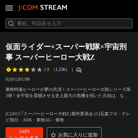
仮面ライダー×スーパー戦隊×宇宙刑
事 スーパーヒーロー大戦Z
2.8
（1,236）
｜
92分
G
2013
年
東映特撮ヒーローが夢の共演！スーパーヒーロー大戦シリーズ第
2弾！全宇宙を震撼させる史上最大の危機を招いた元凶は、なん
と仮面ライダーウィザードの魔法？ギャバンが、ゴーバスターズ
出演：石垣佑磨、池田純矢、小宮有紗、白石隼也、奥仲麻琴、永
が、そしてキョウリュウジャーが次々と参戦し、やがて悪の組織
瀬匡、戸塚純貴、高山侑子
／
監督：金田治
(C)2013 ｢スーパーヒーロー大戦Z｣製作委員会 (C)石森プロ・テレ
の大いなる野望が明らかに…！
ビ朝日・ADK・東映AG・東映
330円
お気に入りに追加
レンタルする