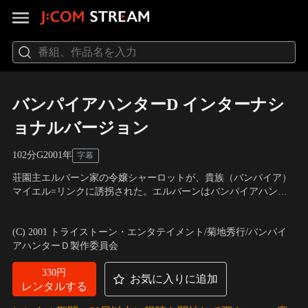
バンパイアハンターD インターナシ
ョナルバージョン
102分
G
2001
年
字幕
荘園主エルバーン家の令嬢シャーロットが、貴族（バンパイア）
マイエル=リンクに誘拐された。エルバーンはバンパイアハンタ
ーとしてその名を馳せる“D”に娘を連れ戻すよう依頼する。だが
声の出演：アンドリュー・フィルポット（D）、マイク・マクシ
彼は凶悪な辺境のハンターとして知られる賞金稼ぎのマーカス兄
ェーン（左手）、ジョン・ラフター・リー（マイエル=リンク）
(C) 2001 トライストーン・エンタテイメント/菊地秀行/バンパイ
妹にも同様の依頼をしていた。
アハンターＤ製作委員会
330円
お気に入りに追加
レンタルする