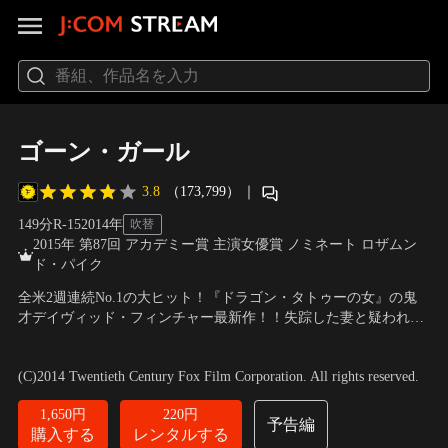
ゴーン・ガール
3.8
（173,799）
｜
149分
R-15
2014
年
吹替
2015年 第87回 アカデミー賞 主演女優賞 ノミネート ロザムン
ド・パイク
全米2週連続No.1の大ヒット！『ドラゴン・タトゥーの女』の鬼
才デイヴィッド・フィンチャー最新作！！失踪した妻と疑われた
夫、メディアが暴く夫婦の秘密とは…。突然失踪したセレブ妻
出演：ベン・アフレック、ロザムンド・パイク、ニール・パトリ
と、殺人容疑で追い詰められる夫。幸せだった筈の夫婦に隠され
ック・ハリス、タイラー・ペリー 他
／
監督：デイヴィッド・フィ
(C)2014 Twentieth Century Fox Film Corporation. All rights reserved.
た衝撃の秘密を暴く、予測不可能な戦慄のサイコロジカル・サス
ンチャー
ペンス！
1,650円
220円
予告編
購入する
レンタルする