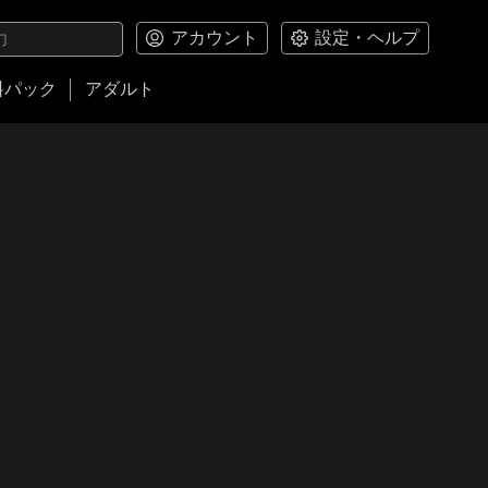
アカウント
設定・ヘルプ
料パック
アダルト