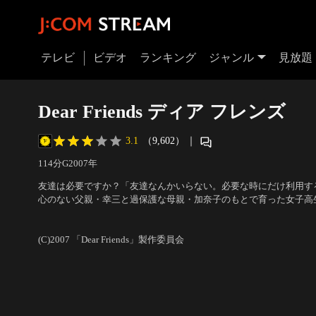
テレビ
ビデオ
ランキング
ジャンル
見放題
Dear Friends ディア フレンズ
3.1
（9,602）
｜
114分
G
2007
年
友達は必要ですか？「友達なんかいらない。必要な時にだけ利用す
心のない父親・幸三と過保護な母親・加奈子のもとで育った女子高
スで周囲から持て囃され、自由奔放に生きていた。学校をサボり、
出演：北川景子、本仮屋ユイカ、黄川田将也、宮崎美子、大杉漣
／
繰り返す。そんな毎日だったが、ある日、彼女はクラブで突然意識
(C)2007 「Dear Friends」製作委員会