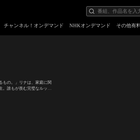
チャンネル！オンデマンド
NHKオンデマンド
その他有
るもの。」リナは、家庭に関
生。誰もが羨む完璧なルック
クラブで取り巻きと夜遊びを
監督：両沢和幸
を失って崩れ落ちてしまう。