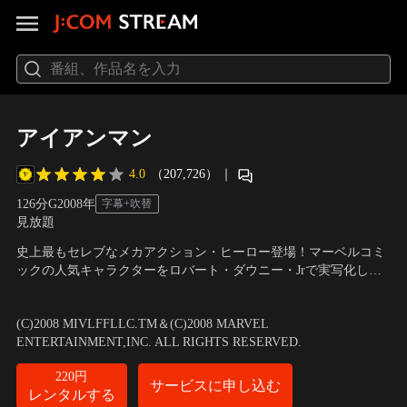
アイアンマン
4.0
（207,726）
｜
126分
G
2008
年
字幕+吹替
見放題
史上最もセレブなメカアクション・ヒーロー登場！マーベルコミ
ックの人気キャラクターをロバート・ダウニー・Jrで実写化した
SFアクション超大作！巨大軍事企業の社長であり、天才発明家の
出演：ロバート・ダウニー・Jr、テレンス・ハワード、ジェフ・
男が、テログループに拉致されたことをきっかけに、自ら最強の
ブリッジス
／
監督：ジョン・ファヴロー
(C)2008 MIVLFFLLC.TM＆(C)2008 MARVEL
戦闘用パワードスーツを開発し、テロ撲滅に立ち上がる！
ENTERTAINMENT,INC. ALL RIGHTS RESERVED.
220円
サービスに申し込む
レンタルする