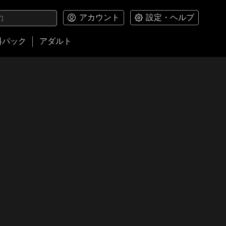
アカウント
設定・ヘルプ
料パック
アダルト