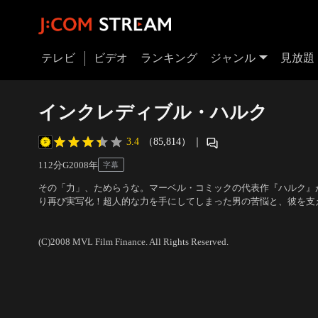
テレビ
ビデオ
ランキング
ジャンル
見放題
インクレディブル・ハルク
3.4
（85,814）
｜
112分
G
2008
年
字幕
その「力」、ためらうな。マーベル・コミックの代表作『ハルク』
り再び実写化！超人的な力を手にしてしまった男の苦悩と、彼を支
かれたアクション大作。ハルクを名優エドワード・ノートンが演じ
出演：エドワード・ノートン、リヴ・タイラー、ティム・ロス
／
監
(C)2008 MVL Film Finance. All Rights Reserved.