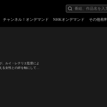
チャンネル！オンデマンド
NHKオンデマンド
その他有
が、ルイ・レテリエ監督によ
える女性との絆を軸にして描
、迫力のバトルが見もの！
督：ルイ・レテリエ