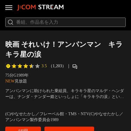
映画 それいけ！アンパンマン キラ
キラ星の涙
3.5
（1,203）
｜
75分
G
1989
年
NEW
見放題
アンパンマンに助けられた乗組員、キラキラ星のマルデ・ヘンダ
ーは、ナンダ・ナンダー姫といっしょに「キラキラの涙」という
宝石を探しているらしいのですが…。
声の出演：戸田恵子（アンパンマン）、中尾隆聖（ばいきんま
ん）、折笠愛（ナンダ・ナンダー姫） ほか
／
監督：永丘昭典
(C)やなせたかし／フレーベル館・TMS・NTV(C)やなせたかし／
アンパンマン製作委員会1989
440円