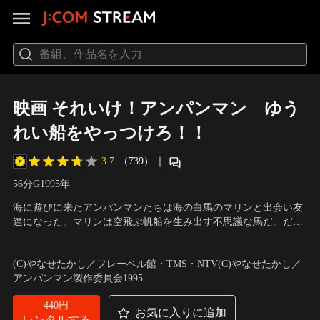
映画 それいけ！アンパンマン ゆう
れい船をやっつけろ！！
3.7
（739）
｜
56分
G
1995
年
海に遊びに来たアンパンマンたちは海の白馬のマリンと出会い友
達になった。マリンは空飛ぶ帆船を生み出す不思議な馬だ。だが
そこへばいきんまんの魔の手が伸びる！
声の出演：戸田恵子（アンパンマン）、中尾隆聖（ばいきんま
ん）、かないみか（メロンパンナちゃん） ほか
／
監督：矢野博之
(C)やなせたかし／フレーベル館・TMS・NTV(C)やなせたかし／
アンパンマン製作委員会1995
440円
お気に入りに追加
レンタルする