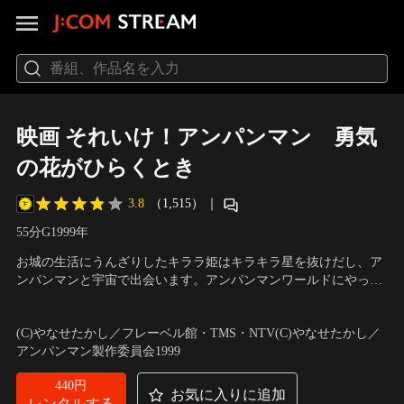
映画 それいけ！アンパンマン 勇気
の花がひらくとき
3.8
（1,515）
｜
55分
G
1999
年
お城の生活にうんざりしたキララ姫はキラキラ星を抜けだし、ア
ンパンマンと宇宙で出会います。アンパンマンワールドにやって
きたキララ姫は、大好きなアンパンマンを一人じめしたくてイラ
声の出演：戸田恵子（アンパンマン）、中尾隆聖（ばいきんま
イラ。「勇気の花のジュース」の瓶をつい割ってしまいまし
ん）、雛形あきこ（キララ姫） ほか
／
監督：篠原俊哉
(C)やなせたかし／フレーベル館・TMS・NTV(C)やなせたかし／
た…。
アンパンマン製作委員会1999
440円
お気に入りに追加
レンタルする