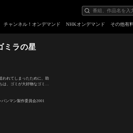
チャンネル！オンデマンド
NHKオンデマンド
その他有
ゴミラの星
追われてしまったために、助
ちは、ゴミが大好物なゴミラ
しに出ることに…。
、酒井法子（ヤーダ姫） ほ
ンパンマン製作委員会2001