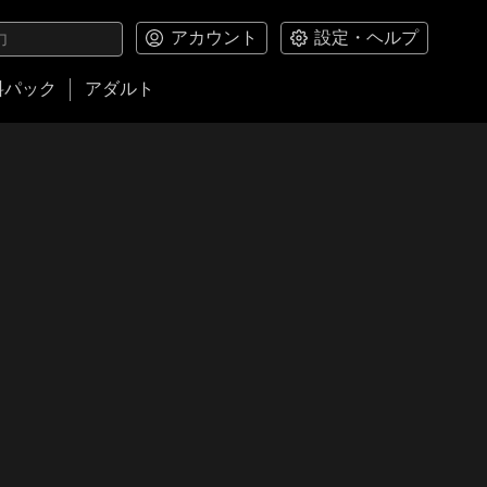
アカウント
設定・ヘルプ
料パック
アダルト