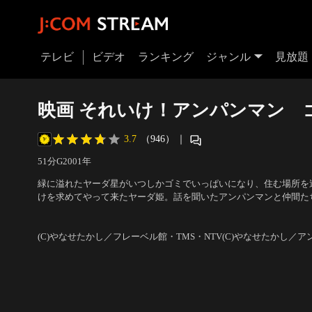
テレビ
ビデオ
ランキング
ジャンル
見放題
映画 それいけ！アンパンマン 
3.7
（946）
｜
51分
G
2001
年
緑に溢れたヤーダ星がいつしかゴミでいっぱいになり、住む場所を
けを求めてやって来たヤーダ姫。話を聞いたアンパンマンと仲間た
ならヤーダ星を救ってくれるかもしれないと思いつき、ゴミラを探
声の出演：戸田恵子（アンパンマン）、中尾隆聖（ばいきんまん）
か
／
監督：大賀俊二
(C)やなせたかし／フレーベル館・TMS・NTV(C)やなせたかし／ア