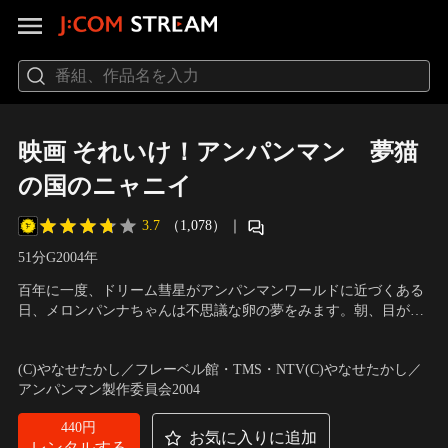
映画 それいけ！アンパンマン 夢猫
の国のニャニイ
3.7
（1,078）
｜
51分
G
2004
年
百年に一度、ドリーム彗星がアンパンマンワールドに近づくある
日、メロンパンナちゃんは不思議な卵の夢をみます。朝、目が覚
めるとあの卵が本当にあるではありませんか。中から飛び出した
声の出演：戸田恵子（アンパンマン）、中尾隆聖（ばいきんま
のは子猫のニャニイ。その日からメロンパンナちゃんはニャニイ
ん）、西尾拓美（ムーマ）、西村知美（ニャニイ） ほか
／
監督：
(C)やなせたかし／フレーベル館・TMS・NTV(C)やなせたかし／
を一生懸命育てます。
矢野博之
アンパンマン製作委員会2004
440円
お気に入りに追加
レンタルする