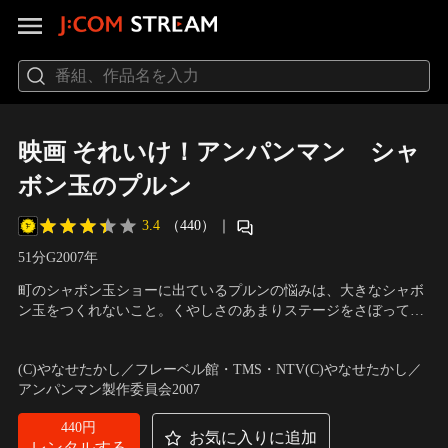
映画 それいけ！アンパンマン シャ
ボン玉のプルン
3.4
（440）
｜
51分
G
2007
年
町のシャボン玉ショーに出ているプルンの悩みは、大きなシャボ
ン玉をつくれないこと。くやしさのあまりステージをさぼってし
まいます。たくさんあぶない目にあったプルンが、アンパンマン
声の出演：戸田恵子（アンパンマン）、中尾隆聖（ばいきんま
に助けられてシャボン玉城へ帰ると、ばいきんまんに支配されて
ん）、水野真紀（プルン） ほか
／
監督：矢野博之
(C)やなせたかし／フレーベル館・TMS・NTV(C)やなせたかし／
いて…？！
アンパンマン製作委員会2007
440円
お気に入りに追加
レンタルする