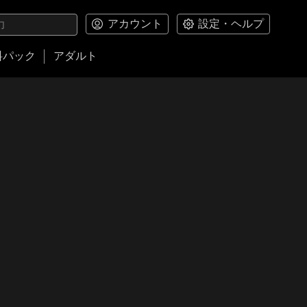
アカウント
設定・ヘルプ
料パック
アダルト