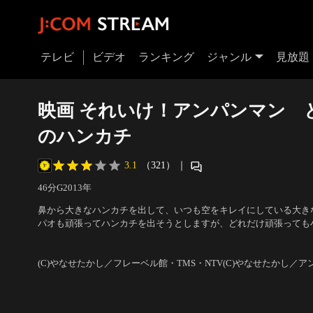
テレビ
ビデオ
ランキング
ジャンル
見放題
映画 それいけ！アンパンマン 
のハンカチ
3.1
（321）
｜
46分
G
2013
年
鼻から大きなハンカチを出して、いつも空をキレイにしている大き
パオも頑張ってハンカチを出そうとしますが、どれだけ頑張っても
ん。「ハンカチなんか大っ嫌いだ！」パオは、ザジおじさんの元を
声の出演：戸田恵子（アンパンマン）、中尾隆聖（ばいきんまん）
か
／
監督：矢野博之
(C)やなせたかし／フレーベル館・TMS・NTV(C)やなせたかし／ア