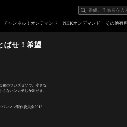
チャンネル！オンデマンド
NHKオンデマンド
その他有
とばせ！希望
な象のザジズゼゾウ。小さな
小さなハンカチしか出せませ
飛び出してしまいます。
、本仮屋ユイカ（パオ） ほ
ンパンマン製作委員会2013