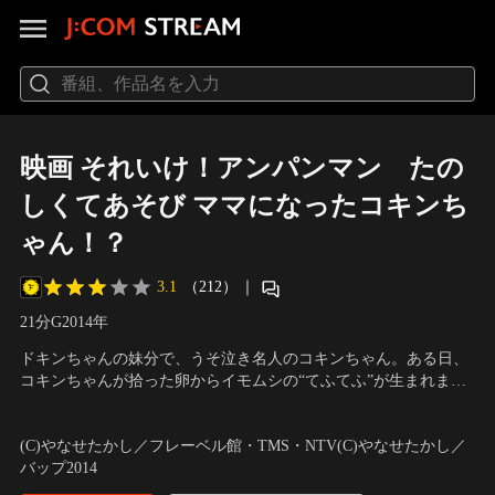
映画 それいけ！アンパンマン たの
しくてあそび ママになったコキンち
ゃん！？
3.1
（212）
｜
21分
G
2014
年
ドキンちゃんの妹分で、うそ泣き名人のコキンちゃん。ある日、
コキンちゃんが拾った卵からイモムシの“てふてふ”が生まれま
す。“てふてふ”はコキンちゃんを、ママだと勘違い！？おうたが
声の出演：戸田恵子（アンパンマン）、中尾隆聖（ばいきんま
大好きな“てふてふ”と、アンパンマンとコキンちゃんたちは、一
ん）、平野綾（コキンちゃん）
／
監督：日巻裕二
(C)やなせたかし／フレーベル館・TMS・NTV(C)やなせたかし／
緒にダンスを踊ります！
バップ2014