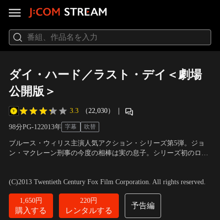
ダイ・ハード／ラスト・デイ＜劇場
公開版＞
3.3
（22,030）
｜
98分
PG-12
2013
年
字幕
吹替
ブルース・ウィリス主演人気アクション・シリーズ第5弾。ジョ
ン・マクレーン刑事の今度の相棒は実の息子。シリーズ初のロシ
アを舞台に二人のマクレーンが世界を震撼させる大規模犯罪に立
出演：ブルース・ウィリス、ジェイ・コートニー、セバスチャ
ち向かう！果たして運の悪さは遺伝するのか…？！シリーズ史上
ン・コッホ
／
監督：ジョン・ムーア
(C)2013 Twentieth Century Fox Film Corporation. All rights reserved.
最大の危機、そして最高のクライマックスへ…。劇場公開バージ
ョン。
1,650円
220円
予告編
購入する
レンタルする