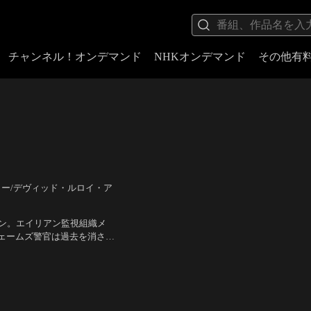
チャンネル！オンデマンド
NHKオンデマンド
その他有
イカー/デヴィッド・ルロイ・ア
ョン。エイリアン監視組織メ
ジェームズ警官は過去を消され
した昆虫型エイリアンと戦う
・ソネンフェルド