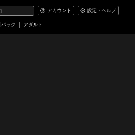
アカウント
設定・ヘルプ
料パック
アダルト