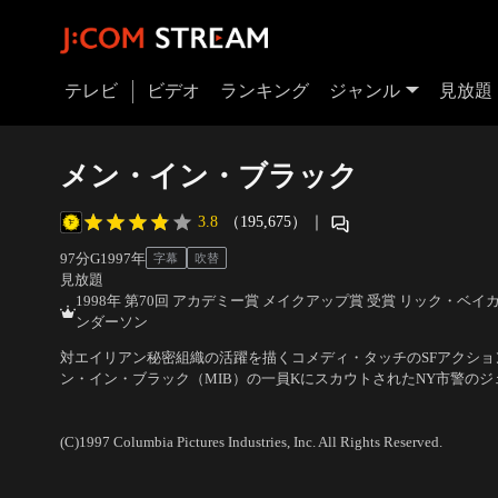
テレビ
ビデオ
ランキング
ジャンル
見放題
メン・イン・ブラック
3.8
（195,675）
｜
97分
G
1997
年
字幕
吹替
見放題
1998年 第70回 アカデミー賞 メイクアップ賞 受賞 リック・ベ
ンダーソン
対エイリアン秘密組織の活躍を描くコメディ・タッチのSFアクシ
ン・イン・ブラック（MIB）の一員KにスカウトされたNY市警の
て、MIBエージェントJとして生まれ変わる。KとJは、地球に侵入
出演：トミー・リー・ジョーンズ、ウィル・スミス
／
監督：バリー
のだった。
(C)1997 Columbia Pictures Industries, Inc. All Rights Reserved.