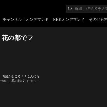
チャンネル！オンデマンド
NHKオンデマンド
その他有
！花の都でフ
、奇跡が起こる！！こんにち
一緒に、花の都パリにやって
んです！どうしましょう！何
来海えりか/キュアマリン）