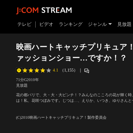
テレビ
ビデオ
ランキング
ジャンル
見放題
映画ハートキャッチプリキュア
ァッションショー…ですか！？
4.1
（1,155）
｜
71分
G
2010
年
見放題
花の都パリで、大・大・大ピンチ！？みんなのこころの花が輝く時
は！私、花咲つぼみです。じつは…、えりか、いつき、ゆりさんと
きました。なんと私たち、モデルとしてファッションショーに出る
声の出演：水樹奈々（花咲つぼみ/キュアブロッサム）、水沢史絵（
だか緊張してしまいます！
(C)2010映画ハートキャッチプリキュア！製作委員会