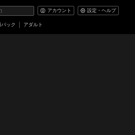
アカウント
設定・ヘルプ
料パック
アダルト