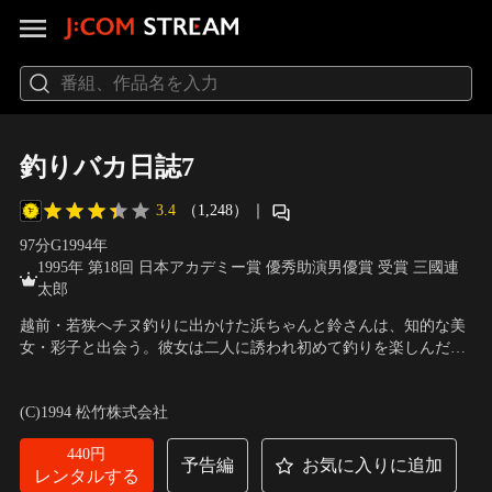
釣りバカ日誌7
3.4
（1,248）
｜
97分
G
1994
年
1995年 第18回 日本アカデミー賞 優秀助演男優賞 受賞 三國連
太郎
越前・若狭へチヌ釣りに出かけた浜ちゃんと鈴さんは、知的な美
女・彩子と出会う。彼女は二人に誘われ初めて釣りを楽しんだ。
数日後、鈴さんは突然歯痛に見舞われ、偶然入った歯医者で彩子
出演：西田敏行、三國連太郎、浅田美代子、名取裕子
／
監督：栗
と再会する。彼女はバツイチの女医だった。浜ちゃんからの誘い
山富夫／脚本：山田洋次、高橋正圀、関根俊夫
(C)1994 松竹株式会社
に嘘をついて断り、彼女と釣りに行く鈴さん。が、そこで…。国
民的人気コンビ、ハマちゃん＆スーさんは永遠に不滅です！
440円
予告編
お気に入りに追加
レンタルする