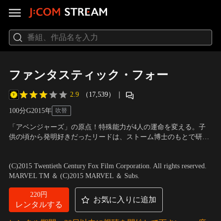
ファンタスティック・フォー
2.9
（17,539）
｜
100分
G
2015
年
吹替
「アベンジャーズ」の原点！特殊能力が4人の運命を変える。子
供の頃から発明好きだったリードは、ストーム博士のもとで研究
員となり物質の転送装置を完成させる。実験として自ら転送装置
出演：マイルズ・テラー、マイケル・B・ジョーダン
／
監督：ジ
に入ったリードと仲間たちは予期せぬ事故に巻き込まれ不思議な
ョシュ・トランク
(C)2015 Twentieth Century Fox Film Corporation. All rights reserved.
能力を身につけてしまう。その能力に葛藤する4人の前に、最強
MARVEL TM ＆ (C)2015 MARVEL ＆ Subs.
の敵が現れる。
220円
お気に入りに追加
レンタルする