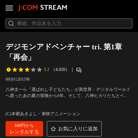
デジモンアドベンチャー tri. 第1章
「再会」
3.2
（4,020）
｜
88分
G
2015
年
八神太一ら「選ばれし子どもたち」が異世界・デジタルワールド
へ渡ったあの夏の冒険から6年。そして、八神ヒカリたちとベリ
アルヴァンデモンとの最後の戦いから3年の月日が流れようとし
声の出演：花江夏樹（八神太一）、吉田仁美（太刀川ミミ）、三
ていた。平穏な毎日が続くなか、いつの間にか閉じてしまったデ
森すずこ（武之内空）、池田純矢（城戸丈）
(C)本郷あきよし・東映アニメーション
ジタルワールドへのゲート。八神太一、17歳、高校生。今、再び
冒険が進化する--。
440円から
お気に入りに追加
レンタルする